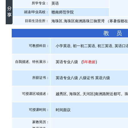
所学专业：
英语
就读/毕业高校：
赣南师范学院
目前生活住所：
海珠区.海珠区南洲路珠江御景湾 （寒暑假都
教 员
可教授科目：
小学英语, 初一初二英语, 初三英语, 英语口语
自我描述、特长展示
：
英语专业八级
(
5年教龄
)
所获证书
：
英语专业八级 八级证书 英语六级
可授课区域描述：
越秀区, 海珠区, 天河区(南洲路附近都可。
可授课时间：
时间面议
家教简历：