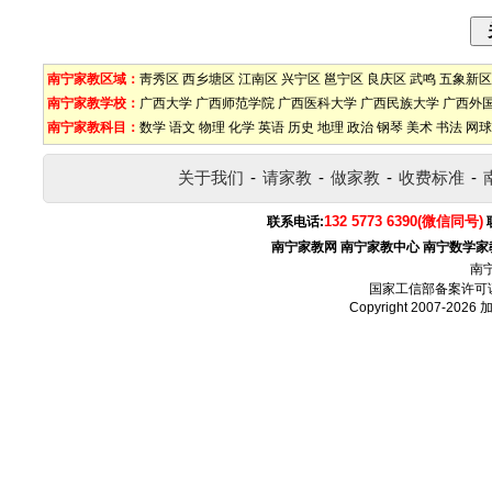
南宁家教区域：
靑秀区
西乡塘区
江南区
兴宁区
邕宁区
良庆区
武鸣
五象新区
南宁家教学校：
广西大学
广西师范学院
广西医科大学
广西民族大学
广西外
南宁家教科目：
数学
语文
物理
化学
英语
历史
地理
政治
钢琴
美术
书法
网球
关于我们
-
请家教
-
做家教
-
收费标准
-
132 5773 6390(微信同号)
联系电话:
南宁家教网
南宁家教中心
南宁数学家
南
国家工信部备案许可
Copyright 2007-2026