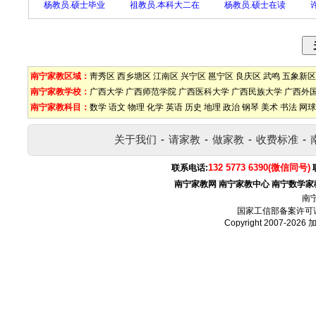
杨教员.硕士毕业
祖教员.本科大二在
杨教员.硕士在读
南宁家教区域：
靑秀区
西乡塘区
江南区
兴宁区
邕宁区
良庆区
武鸣
五象新区
南宁家教学校：
广西大学
广西师范学院
广西医科大学
广西民族大学
广西外
南宁家教科目：
数学
语文
物理
化学
英语
历史
地理
政治
钢琴
美术
书法
网球
关于我们
-
请家教
-
做家教
-
收费标准
-
132 5773 6390(微信同号)
联系电话:
南宁家教网
南宁家教中心
南宁数学家
南
国家工信部备案许可
Copyright 2007-2026