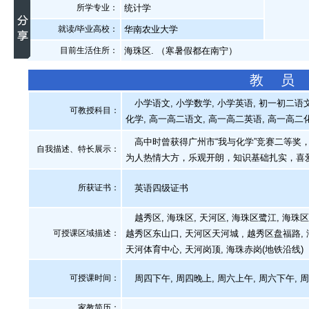
所学专业：
统计学
就读/毕业高校：
华南农业大学
目前生活住所：
海珠区. （寒暑假都在南宁）
教 员
小学语文, 小学数学, 小学英语, 初一初二语文,
可教授科目：
化学, 高一高二语文, 高一高二英语, 高一高二化
高中时曾获得广州市“我与化学”竞赛二等奖，
自我描述、特长展示
：
为人热情大方，乐观开朗，知识基础扎实，喜
所获证书
：
英语四级证书
越秀区, 海珠区, 天河区, 海珠区鹭江, 海珠
可授课区域描述：
越秀区东山口, 天河区天河城 , 越秀区盘福路, 
天河体育中心, 天河岗顶, 海珠赤岗(地铁沿线)
可授课时间：
周四下午, 周四晚上, 周六上午, 周六下午, 
家教简历：