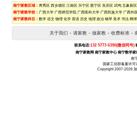
南宁家教区域：
靑秀区
西乡塘区
江南区
兴宁区
邕宁区
良庆区
武鸣
五象新区
南宁家教学校：
广西大学
广西师范学院
广西医科大学
广西民族大学
广西外
南宁家教科目：
数学
语文
物理
化学
英语
历史
地理
政治
钢琴
美术
书法
网球
关于我们
-
请家教
-
做家教
-
收费标准
-
132 5773 6390(微信同号)
联系电话:
南宁家教网
南宁家教中心
南宁数学家
南
国家工信部备案许可
Copyright 2007-2026