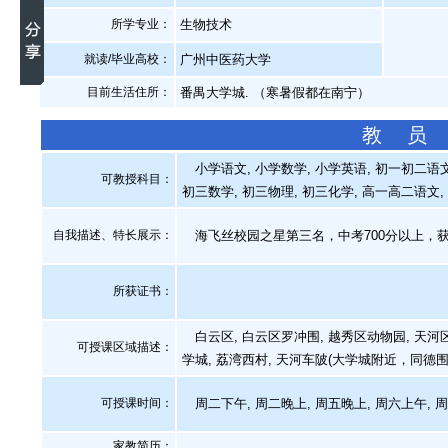
所学专业：
生物技术
就读/毕业高校：
广州中医药大学
目前生活住所：
番禺大学城. （寒暑假都在南宁）
教 员
小学语文, 小学数学, 小学英语, 初一初二语文
可教授科目：
初三数学, 初三物理, 初三化学, 高一高二语文,
自我描述、特长展示
：
海飞丝校园之星第三名，中考700分以上，
所获证书
：
白云区, 白云区罗冲围, 越秀区动物园, 天河区天
可授课区域描述：
学城, 荔湾西村, 天河车陂(大学城附近，同德围
可授课时间：
周二下午, 周二晚上, 周五晚上, 周六上午, 
家教简历：