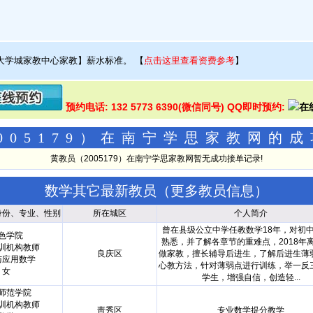
大学城家教中心家教】薪水标准。
【
点击这里查看资费参考
】
预约电话: 132 5773 6390(微信同号) QQ即时预约:
005179）在南宁学思家教网的
黄教员（2005179）在南宁学思家教网暂无成功接单记录!
数学其它最新教员（
更多教员信息
）
身份、专业、性别
所在城区
个人简介
曾在县级公立中学任教数学18年，对初
色学院
熟悉，并了解各章节的重难点，2018年
训机构教师
良庆区
做家教，擅长辅导后进生，了解后进生薄
与应用数学
心教方法，针对薄弱点进行训练，举一反
女
学生，增强自信，创造轻...
师范学院
训机构教师
靑秀区
专业数学提分教学