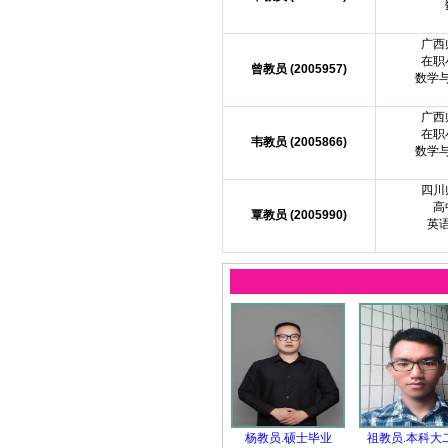
广西
在职
曾教员 (2005957)
数学
广西
在职
韦教员 (2005866)
数学
四川
高
覃教员 (2005990)
英
杨教员.硕士毕业
祖教员.本科大