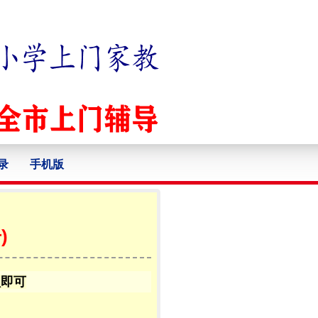
录
手机版
)
认即可