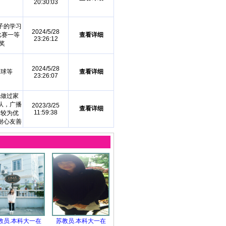
20:30:03
子的学习
2024/5/28
比赛一等
查看详细
23:26:12
奖
2024/5/28
排球等
查看详细
23:26:07
也做过家
队，广播
2023/3/25
查看详细
11:59:38
绩较为优
耐心友善
教员.本科大一在
苏教员.本科大一在