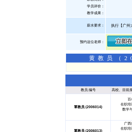
学员评价：
教学成果：
薪水要求：
执行【广州
预约这位老师：
黄教员（2
教员.编号
高校、目前
百
在职培
覃教员 (2006014)
数学
广西
在职培
覃教员 (2006013)