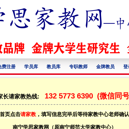
免费注册
学员库
教员库
专职教师
金牌教员
登
132 5773 6390
(微信同号
家长请家教热线:
首页点击
请家教
，填写信息完毕后等待家教中心老师确
南宁学思家教网（原南宁师范大学家教中心）