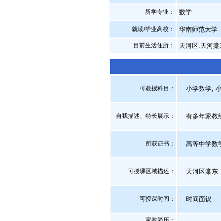
所学专业：
数学
就读/毕业高校：
华南师范大学
目前生活住所：
天河区.天河棠
可教授科目：
小学数学, 小
自我描述、特长展示
：
有多年家教经
所获证书
：
高等中学数
可授课区域描述：
天河区棠东
可授课时间：
时间面议
家教简历：