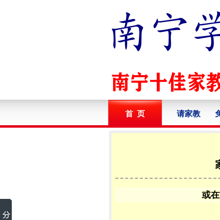
首 页
请家教
或在