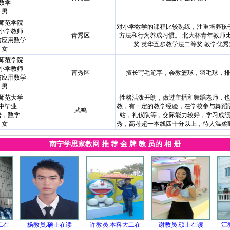
数学
男
师范学院
对小学数学的课程比较熟练，注重培养孩
小学教师
靑秀区
方法和行为养成习惯。 北大杯青年教师
与应用数学
奖 英华五步教学法二等奖 教学优秀
女
师范学院
小学教师
靑秀区
擅长写毛笔字，会教篮球，羽毛球，
与应用数学
男
师范大学
性格活泼开朗，做过主播和舞蹈老师，
中毕业
教，有一定的教学经验，在学校参与舞蹈
武鸣
语，数学
站，礼仪队等，交际能力较好，学习成
女
秀，高考超一本线四十分以上，待人温柔
南宁学思家教网
推 荐 金 牌 教 员
的 相 册
二在
杨教员.硕士在读
许教员.本科大二在
谢教员.硕士在读
江