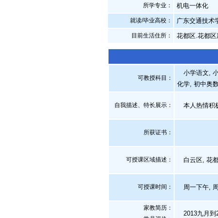
所学专业：
机电一体化
就读/毕业高校：
广东交通技术
目前生活住所：
花都区.花都区
小学语文, 小
可教授科目：
化学, 初中奥数
自我描述、特长展示
：
本人热情积极
所获证书
：
可授课区域描述：
白云区, 花
可授课时间：
周一下午, 
家教简历：
2013九月