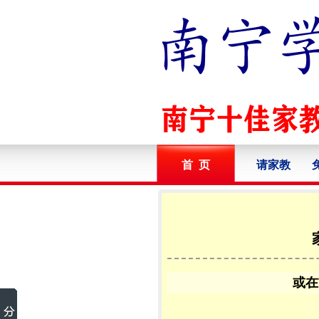
首 页
请家教
或在