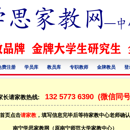
免费注册
学员库
教员库
专职教师
金牌教员
登
132 5773 6390
(微信同号
家长请家教热线:
首页点击
请家教
，填写信息完毕后等待家教中心老师确
南宁学思家教网（原南宁师范大学家教中心）