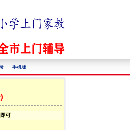
录
手机版
)
认即可