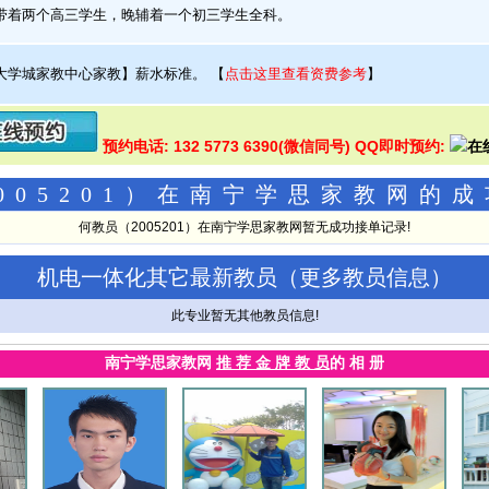
带着两个高三学生，晚辅着一个初三学生全科。
大学城家教中心家教】薪水标准。
【
点击这里查看资费参考
】
预约电话: 132 5773 6390(微信同号) QQ即时预约:
005201）在南宁学思家教网的
何教员（2005201）在南宁学思家教网暂无成功接单记录!
机电一体化其它最新教员（
更多教员信息
）
此专业暂无其他教员信息!
南宁学思家教网
推 荐 金 牌 教 员
的 相 册