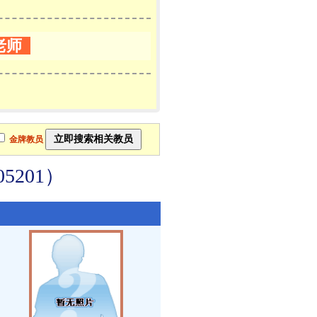
老师
金牌教员
201）