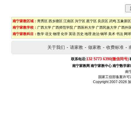
南宁家教区域：
靑秀区
西乡塘区
江南区
兴宁区
邕宁区
良庆区
武鸣
五象新区
南宁家教学校：
广西大学
广西师范学院
广西医科大学
广西民族大学
广西外
南宁家教科目：
数学
语文
物理
化学
英语
历史
地理
政治
钢琴
美术
书法
网球
关于我们
-
请家教
-
做家教
-
收费标准
-
132 5773 6390(微信同号)
联系电话:
南宁家教网
南宁家教中心
南宁数学家
南
国家工信部备案许可
Copyright 2007-2026