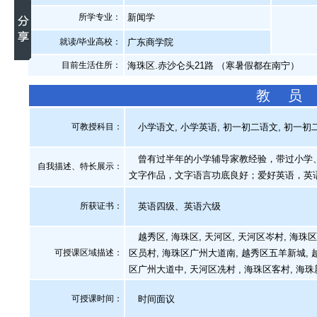
所学专业：
新闻学
就读/毕业高校：
广东商学院
目前生活住所：
海珠区.赤沙仑头21路 （寒暑假都在南宁）
教 员
可教授科目：
小学语文, 小学英语, 初一初二语文, 初一初二
曾有过半年的小学辅导家教经验，带过小学、
自我描述、特长展示
：
文字作品，文字语言功底良好；爱好英语，英
所获证书
：
英语四级、英语六级
越秀区, 海珠区, 天河区, 天河区岑村, 海珠区
可授课区域描述：
区员村, 海珠区广州大道南, 越秀区五羊新城, 
区广州大道中, 天河区冼村 , 海珠区客村, 海
可授课时间：
时间面议