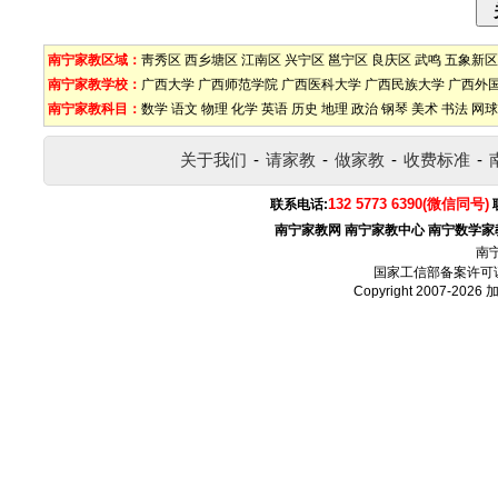
南宁家教区域：
靑秀区
西乡塘区
江南区
兴宁区
邕宁区
良庆区
武鸣
五象新区
南宁家教学校：
广西大学
广西师范学院
广西医科大学
广西民族大学
广西外
南宁家教科目：
数学
语文
物理
化学
英语
历史
地理
政治
钢琴
美术
书法
网球
关于我们
-
请家教
-
做家教
-
收费标准
-
132 5773 6390(微信同号)
联系电话:
南宁家教网
南宁家教中心
南宁数学家
南
国家工信部备案许可
Copyright 2007-2026