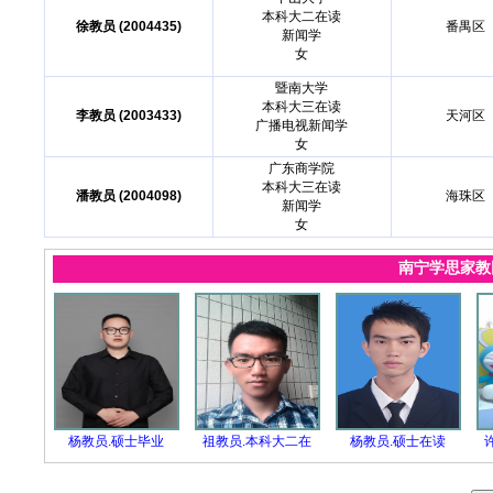
本科大二在读
徐教员 (2004435)
番禺区
新闻学
女
暨南大学
本科大三在读
李教员 (2003433)
天河区
广播电视新闻学
女
广东商学院
本科大三在读
潘教员 (2004098)
海珠区
新闻学
女
南宁学思家
杨教员.硕士毕业
祖教员.本科大二在
杨教员.硕士在读