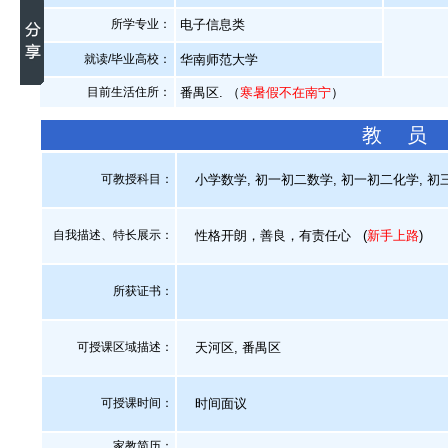
所学专业：
电子信息类
就读/毕业高校：
华南师范大学
目前生活住所：
番禺区. （
寒暑假不在南宁
）
教 员
可教授科目：
小学数学, 初一初二数学, 初一初二化学, 初
自我描述、特长展示
：
性格开朗，善良，有责任心
(
新手上路
)
所获证书
：
可授课区域描述：
天河区, 番禺区
可授课时间：
时间面议
家教简历：