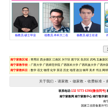
杨教员.硕士毕业
祖教员.本科大二在
杨教员.硕士在读
南宁家教区域：
靑秀区
西乡塘区
江南区
兴宁区
邕宁区
良庆区
武鸣
五象新区
南宁家教学校：
广西大学
广西师范学院
广西医科大学
广西民族大学
广西外
南宁家教科目：
数学
语文
物理
化学
英语
历史
地理
政治
钢琴
美术
书法
网球
关于我们
-
请家教
-
做家教
-
收费标准
-
132 5773 6390(微信同号)
联系电话:
南宁家教网
南宁家教中心
南宁数学家
南
国家工信部备案许可