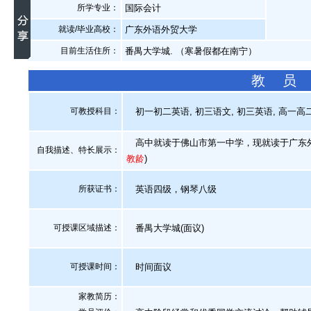
所学专业：
国际会计
就读/毕业高校：
广东外语外贸大学
目前生活住所：
番禺大学城. （寒暑假都在南宁）
教 员
可教授科目：
初一初二英语, 初三语文, 初三英语, 高一高二
高中就读于佛山市第一中学，现就读于广东外语
自我描述、特长展示
：
教龄
)
所获证书
：
英语四级，钢琴八级
可授课区域描述：
番禺大学城(面议)
可授课时间：
时间面议
家教简历：