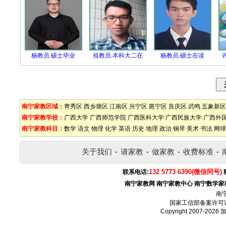
杨教员.硕士毕业
祖教员.本科大二在
杨教员.硕士在读
南宁家教区域：
靑秀区
西乡塘区
江南区
兴宁区
邕宁区
良庆区
武鸣
五象新区
南宁家教学校：
广西大学
广西师范学院
广西医科大学
广西民族大学
广西外
南宁家教科目：
数学
语文
物理
化学
英语
历史
地理
政治
钢琴
美术
书法
网球
关于我们
-
请家教
-
做家教
-
收费标准
-
132 5773 6390(微信同号)
联系电话:
南宁家教网
南宁家教中心
南宁数学家
南
国家工信部备案许可
Copyright 2007-2026