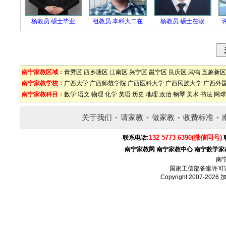
杨教员.硕士毕业
祖教员.本科大二在
杨教员.硕士在读
南宁家教区域：
靑秀区
西乡塘区
江南区
兴宁区
邕宁区
良庆区
武鸣
五象新区
南宁家教学校：
广西大学
广西师范学院
广西医科大学
广西民族大学
广西外
南宁家教科目：
数学
语文
物理
化学
英语
历史
地理
政治
钢琴
美术
书法
网球
关于我们
-
请家教
-
做家教
-
收费标准
-
132 5773 6390(微信同号)
联系电话:
南宁家教网
南宁家教中心
南宁数学家
南
国家工信部备案许可
Copyright 2007-2026