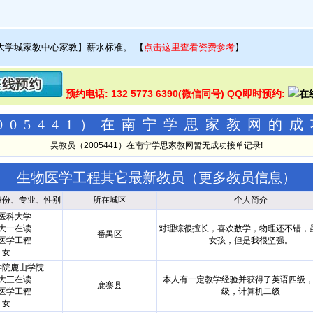
大学城家教中心家教】薪水标准。
【
点击这里查看资费参考
】
预约电话: 132 5773 6390(微信同号) QQ即时预约:
005441）在南宁学思家教网的
吴教员（2005441）在南宁学思家教网暂无成功接单记录!
生物医学工程其它最新教员（
更多教员信息
）
身份、专业、性别
所在城区
个人简介
医科大学
大一在读
对理综很擅长，喜欢数学，物理还不错，
番禺区
医学工程
女孩，但是我很坚强。
女
学院鹿山学院
大三在读
本人有一定教学经验并获得了英语四级
鹿寨县
医学工程
级，计算机二级
女