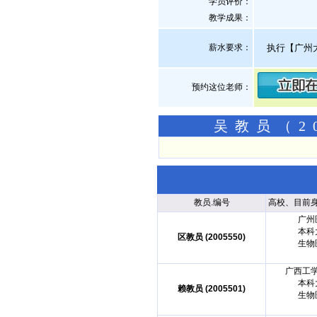
学员评价：
教学成果：
薪水要求：
执行【广州
预约这位老师：
吴教员（2
教员.编号
高校、目前
广州
本科
区教员 (2005550)
生物
广西工
本科
赖教员 (2005501)
生物