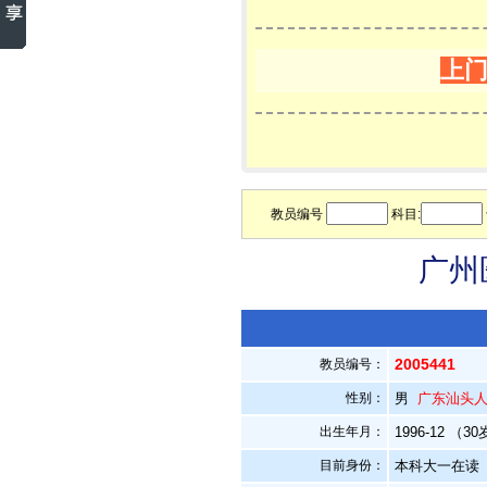
上
教员编号
科目:
广州
2005441
教员编号：
性别：
男
广东汕头
出生年月：
1996-12 （3
目前身份：
本科大一在读