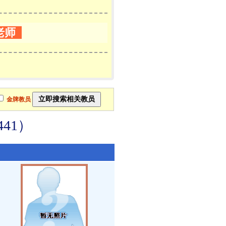
老师
金牌教员
41）