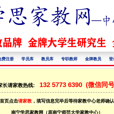
免费注册
学员库
教员库
专职教师
金牌教员
登
132 5773 6390
(微信同号
家长请家教热线:
首页点击
请家教
，填写信息完毕后等待家教中心老师确
南宁学思家教网（原南宁师范大学家教中心）