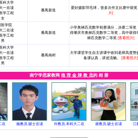
医科大学
大一在读
爱好摄影羽毛球，曾多次作文比赛中获
番禺新造
医学工程
片]
女
州医学院
小学奥林匹克数学初赛满分，决赛二等奖
大二在读
番禺新造
得肇庆市奥林匹克数学二等奖，高中获得
医学工程
林匹克数学二等奖
[查看照片]
男
医科大学
大一在读
大学课堂学生自主讲课中收到老师高度赞
番禺南村
医学工程
备课认真，讲述流畅。
[查看照片]
男
南宁学思家教网
推 荐 金 牌 教 员
的 相 册
二在
杨教员.硕士在读
许教员.本科大二在
谢教员.硕士在读
江