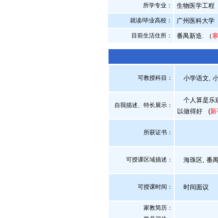
所学专业：
生物医学工程
就读/毕业高校：
广州医科大学
目前生活住所：
番禺新造. （
可教授科目：
小学语文, 小
个人算是乐观
自我描述、特长展示
：
以做得好
(
新
所获证书
：
可授课区域描述：
海珠区, 番禺
可授课时间：
时间面议
家教简历：