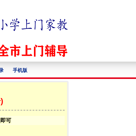
录
手机版
)
认即可