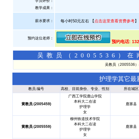
学员评价：
教学成果：
薪水要求：
每小时50元左右
【
点击这里查看资费参考
】
预约这位老师：
预约电话: 132
吴教员（2005536
吴教员（200553
护理学其它最
教员.编号
高校、目前身份、专业、性别
所在城区
广西工学院鹿山学院
本科大二在读
黄教员 (2005459)
鹿寨县
护理学
女
柳州铁道技术学院
本科大二在读
黄教员 (2005559)
鹿寨县
护理学
女