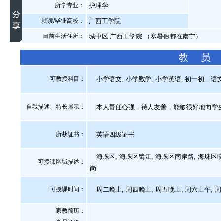
所学专业：
护理学
就读/毕业高校：
广西工学院
目前生活住所：
城中区.广西工学院 （寒暑假都在南宁）
教 员
可教授科目：
小学语文, 小学数学, 小学英语, 初一初二语文
自我描述、特长展示
：
本人责任心强，待人友善，能够很好地向学生
所获证书
：
英语四级证书
海珠区, 海珠区鹭江, 海珠区南岸路, 海珠区晓
可授课区域描述：
岗
可授课时间：
周二晚上, 周四晚上, 周五晚上, 周六上午, 
家教简历：