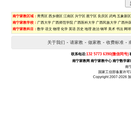
南宁家教区域：
靑秀区
西乡塘区
江南区
兴宁区
邕宁区
良庆区
武鸣
五象新区
南宁家教学校：
广西大学
广西师范学院
广西医科大学
广西民族大学
广西外
南宁家教科目：
数学
语文
物理
化学
英语
历史
地理
政治
钢琴
美术
书法
网球
关于我们
-
请家教
-
做家教
-
收费标准
-
132 5773 6390(微信同号)
联系电话:
南宁家教网
南宁家教中心
南宁数学家
南
国家工信部备案许可
Copyright 2007-2026