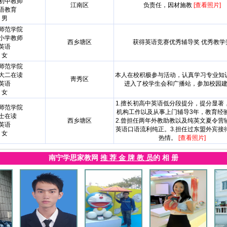
初中教师
江南区
负责任，因材施教
[查看照片]
语教育
男
师范学院
小学教师
西乡塘区
获得英语竞赛优秀辅导奖 优秀教学
英语
女
师范学院
大二在读
本人在校积极参与活动，认真学习专业知
靑秀区
英语
进入了校学生会和广播站，参加校园
女
1.擅长初高中英语低分段提分，提分显著
师范学院
机构工作以及从事上门辅导3年，教育经
士在读
西乡塘区
2.曾担任两年外教助教以及纯英文夏令营
英语
英语口语流利纯正。3.担任过东盟外宾接
女
热情。
[查看照片]
南宁学思家教网
推 荐 金 牌 教 员
的 相 册