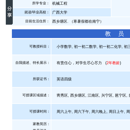
所学专业：
机械工程
就读/毕业高校：
广西大学
目前生活住所：
西乡塘区. （寒暑假都在南宁）
教 员
可教授科目：
小学数学, 初一初二数学, 初一初二化学, 初三
自我描述、特长展示
：
有责任心，对学生尽心尽力
(
2年教龄
)
所获证书
：
英语四级
可授课区域描述：
靑秀区, 西乡塘区, 江南区, 兴宁区, 邕宁区,
可授课时间：
周六上午, 周六下午, 周六晚上, 周日上午, 
家教简历：