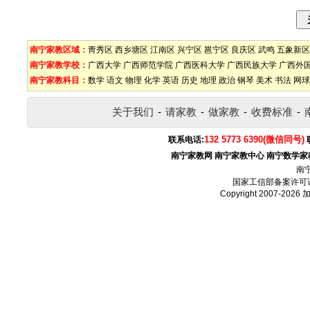
南宁家教区域：
靑秀区
西乡塘区
江南区
兴宁区
邕宁区
良庆区
武鸣
五象新区
南宁家教学校：
广西大学
广西师范学院
广西医科大学
广西民族大学
广西外
南宁家教科目：
数学
语文
物理
化学
英语
历史
地理
政治
钢琴
美术
书法
网球
关于我们
-
请家教
-
做家教
-
收费标准
-
132 5773 6390(微信同号)
联系电话:
南宁家教网
南宁家教中心
南宁数学家
南
国家工信部备案许可
Copyright 2007-2026