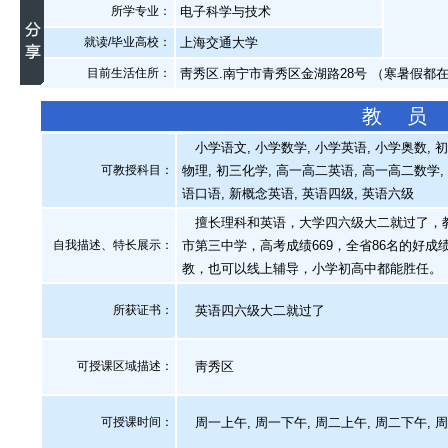
所学专业：
电子科学与技术
就读/毕业高校：
上海交通大学
目前生活住所：
靑秀区.南宁市青秀区金湖路28号 （寒暑假都
教 员
小学语文, 小学数学, 小学英语, 小学奥数, 初
可教授科目：
物理, 初三化学, 高一高二英语, 高一高二数学,
语口语, 新概念英语, 英语四级, 英语六级
擅长理科和英语，大学四六级大二就过了，教
自我描述、特长展示
：
市第三中学，高考成绩669，全省86名的好
教，也可以线上辅导，小学初高中都能胜任。
所获证书
：
英语四六级大二就过了
可授课区域描述：
靑秀区
可授课时间：
周一上午, 周一下午, 周二上午, 周二下午, 