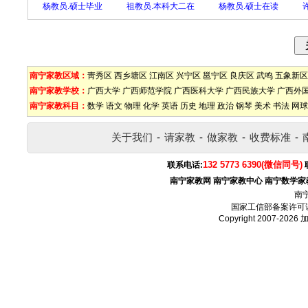
杨教员.硕士毕业
祖教员.本科大二在
杨教员.硕士在读
南宁家教区域：
靑秀区
西乡塘区
江南区
兴宁区
邕宁区
良庆区
武鸣
五象新区
南宁家教学校：
广西大学
广西师范学院
广西医科大学
广西民族大学
广西外
南宁家教科目：
数学
语文
物理
化学
英语
历史
地理
政治
钢琴
美术
书法
网球
关于我们
-
请家教
-
做家教
-
收费标准
-
132 5773 6390(微信同号)
联系电话:
南宁家教网
南宁家教中心
南宁数学家
南
国家工信部备案许可
Copyright 2007-2026