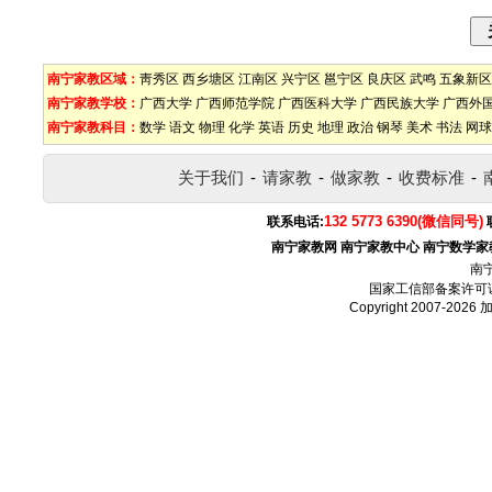
南宁家教区域：
靑秀区
西乡塘区
江南区
兴宁区
邕宁区
良庆区
武鸣
五象新区
南宁家教学校：
广西大学
广西师范学院
广西医科大学
广西民族大学
广西外
南宁家教科目：
数学
语文
物理
化学
英语
历史
地理
政治
钢琴
美术
书法
网球
关于我们
-
请家教
-
做家教
-
收费标准
-
132 5773 6390(微信同号)
联系电话:
南宁家教网
南宁家教中心
南宁数学家
南
国家工信部备案许可
Copyright 2007-2026