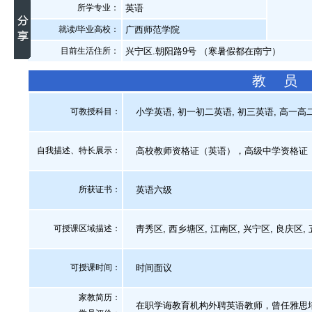
所学专业：
英语
就读/毕业高校：
广西师范学院
目前生活住所：
兴宁区.朝阳路9号 （寒暑假都在南宁）
教 员
可教授科目：
小学英语, 初一初二英语, 初三英语, 高一高二
自我描述、特长展示
：
高校教师资格证（英语），高级中学资格证
所获证书
：
英语六级
可授课区域描述：
靑秀区, 西乡塘区, 江南区, 兴宁区, 良庆区,
可授课时间：
时间面议
家教简历：
在职学诲教育机构外聘英语教师，曾任雅思培