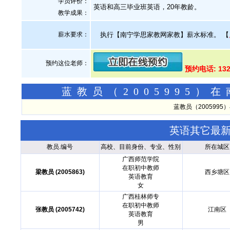
学员评价：
英语和高三毕业班英语，20年教龄。
教学成果：
薪水要求：
执行【南宁学思家教网家教】薪水标准。
【
预约这位老师：
预约电话: 132
蓝教员（2005995
蓝教员（200599
英语其它最
教员.编号
高校、目前身份、专业、性别
所在城区
广西师范学院
在职初中教师
梁教员 (2005863)
西乡塘区
英语教育
女
广西桂林师专
在职初中教师
张教员 (2005742)
江南区
英语教育
男