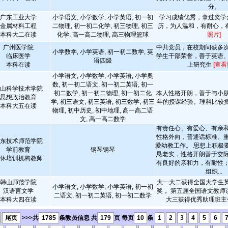
分。
广东工业大学
小学语文, 小学数学, 小学英语, 初一初
学习成绩优秀，拿过奖学
金属材料工程
二物理, 初一初二化学, 初三物理, 初三
历，为人温和，有耐心，
本科大二在读
化学, 高一高二物理, 高三物理篮球
照片]
广州医学院
中共党员，在校期间获多
小学数学, 小学英语, 初一初二数学, 英
临床医学
学生干部荣誉，善于英语
语四级
本科在读
上研究生
[查看
小学语文, 小学数学, 小学英语, 小学奥
数, 初一初二语文, 初一初二英语, 初一
山科学技术学院
初二数学, 初一初二物理, 初一初二化
本人性格开朗，善于与小
思想政治教育
学, 初三语文, 初三英语, 初三数学, 初三
年的授课经验。理科比较
本科大五在读
物理, 初中历史, 初中地理, 高一高二语
文, 高一高二数学
有责任心、有爱心、有亲
性格外向，普通话标准。
东技术师范学院
爱幼教工作。 思想上积极
学前教育
钢琴钢琴
恳老实，性格开朗善于交
休培训机构教师
有良好的亲和力，有耐性
组织...
韩山师范学院
大一大二获得全国大学生
小学语文, 小学数学, 小学英语, 初一初
汉语言文学
奖， 第五届全国语文教师
二语文, 初一初二英语, 初一初二数学
本科大四在读
大三获得优秀助理班
尾页
>>>共
1785
条教员信息 共
179
页 每页
10
条
1
2
3
4
5
6