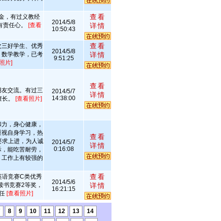
查看
金，有过义教经
2014/5/8
有责任心。
[查看
详情
10:50:43
查看
次三好学生、优秀
2014/5/8
、数学教学，已考
详情
9:51:25
照片]
查看
朋友交流。有过三
2014/5/7
详情
14:38:00
擅长。
[查看照片]
和力，身心健康，
重视自身学习，热
查看
要求上进，为人诚
2014/5/7
详情
0:16:08
际，能吃苦耐劳，
；工作上有较强的
查看
英语竞赛C类优秀
2014/5/6
读书竞赛2等奖，
详情
16:21:15
主任
[查看照片]
7
8
9
10
11
12
13
14