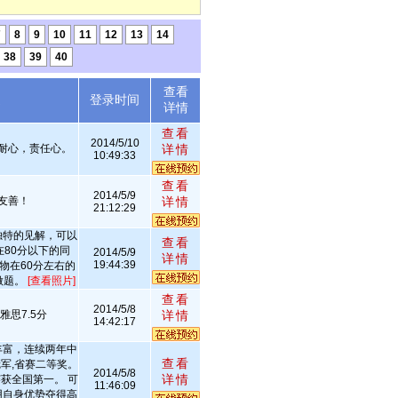
7
8
9
10
11
12
13
14
38
39
40
查看
述
登录时间
详情
查看
2014/5/10
耐心，责任心。
详情
10:49:33
查看
2014/5/9
友善！
详情
21:12:29
独特的见解，可以
查看
在80分以下的同
2014/5/9
详情
19:44:39
物在60分左右的
做题。
[查看照片]
查看
2014/5/8
思7.5分
详情
14:42:17
丰富，连续两年中
查看
军,省赛二等奖。
2014/5/8
详情
获全国第一。 可
11:46:09
用自身优势夺得高