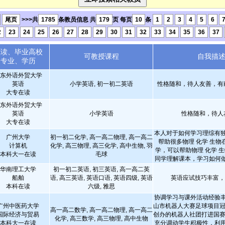
尾页
>>>共
1785
条教员信息 共
179
页 每页
10
条
1
2
3
4
5
6
2
23
24
25
26
27
28
29
30
31
32
33
34
35
36
37
就读、毕业高校
可教授课程
自我描
专业、学历
东外语外贸大学
英语
小学英语, 初一初二英语
性格随和，待人友善，有
大专在读
东外语外贸大学
英语
小学英语
性格随和，待人
大专在读
本人对于如何学习理综有
广州大学
初一初二化学, 高一高二物理, 高一高二
帮助很多物理 化学 生物
计算机
化学, 高三物理, 高三化学, 高中生物, 羽
学，可以帮助物理 化学 生
本科大一在读
毛球
同学理解课本，学习如何
华南理工大学
初一初二英语, 初三英语, 高一高二英
船舶
语, 高三英语, 英语口语, 英语四级, 英语
英语应试技巧丰富，雅
本科在读
六级, 雅思
协调学习与课外活动经验
广州中医药大学
山市机器人大赛足球项目冠
高一高二数学, 高一高二物理, 高一高二
国际经济与贸易
创办的机器人社团打进国赛
化学, 高三数学, 高三物理, 高中生物
本科大一在读
充分调动学生积极性，利