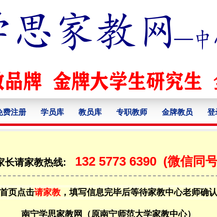
免费注册
学员库
教员库
专职教师
金牌教员
登
132 5773 6390
(微信同号
家长请家教热线:
首页点击
请家教
，填写信息完毕后等待家教中心老师确
南宁学思家教网（原南宁师范大学家教中心）