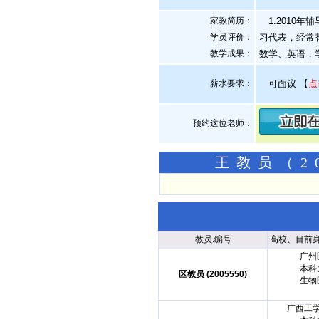
家教简历：
1.2010年
学员评价：
习代表，经常替
教学成果：
数学、英语，
薪水要求：
可面议
【
点
预约这位老师：
王教员（2
教员.编号
高校、目前
广州
本科
区教员 (2005550)
生物
广西工