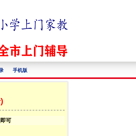
录
手机版
)
认即可