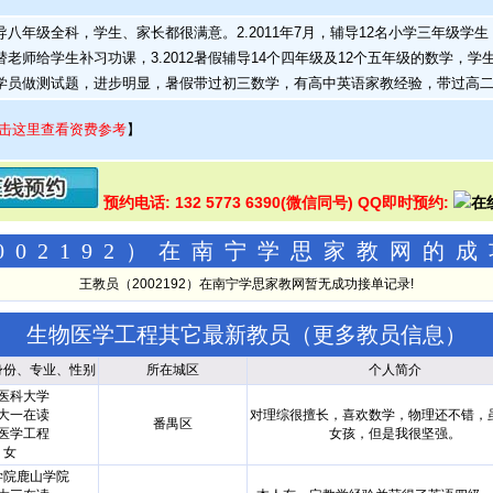
辅导八年级全科，学生、家长都很满意。2.2011年7月，辅导12名小学三年级
老师给学生补习功课，3.2012暑假辅导14个四年级及12个五年级的数学，学生提高
学员做测试题，进步明显，暑假带过初三数学，有高中英语家教经验，带过高
击这里查看资费参考
】
预约电话: 132 5773 6390(微信同号) QQ即时预约:
002192）在南宁学思家教网的
王教员（2002192）在南宁学思家教网暂无成功接单记录!
生物医学工程其它最新教员（
更多教员信息
）
身份、专业、性别
所在城区
个人简介
医科大学
大一在读
对理综很擅长，喜欢数学，物理还不错，
番禺区
医学工程
女孩，但是我很坚强。
女
学院鹿山学院