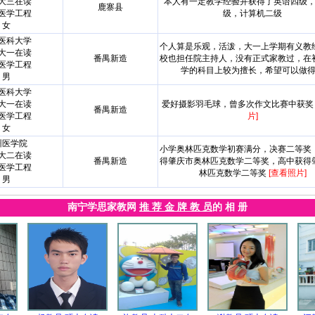
大三在读
本人有一定教学经验并获得了英语四级
鹿寨县
医学工程
级，计算机二级
女
医科大学
个人算是乐观，活泼，大一上学期有义教
大一在读
番禺新造
校也担任院主持人，没有正式家教过，在
医学工程
学的科目上较为擅长，希望可以做
男
医科大学
大一在读
爱好摄影羽毛球，曾多次作文比赛中获
番禺新造
医学工程
片]
女
州医学院
小学奥林匹克数学初赛满分，决赛二等奖
大二在读
番禺新造
得肇庆市奥林匹克数学二等奖，高中获得
医学工程
林匹克数学二等奖
[查看照片]
男
南宁学思家教网
推 荐 金 牌 教 员
的 相 册