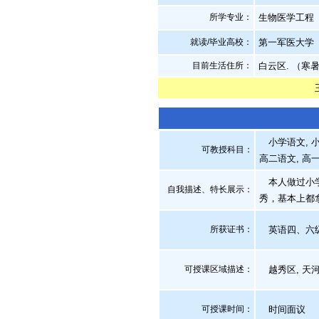
所学专业：
生物医学工程
就读/毕业高校：
第一军医大学
目前生活住所：
白云区. （寒
小学语文, 小
可教授科目：
高二语文, 高
本人做过小学
自我描述、特长展示
：
秀，基本上都
所获证书
：
英语四、六级
可授课区域描述：
越秀区, 天河
可授课时间：
时间面议