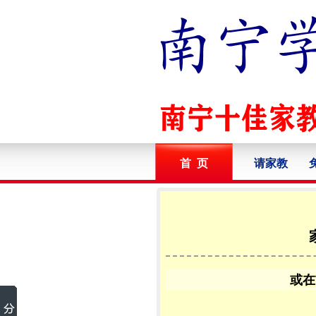
首 页
请家教
或在