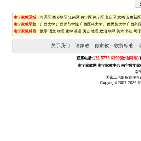
南宁家教区域：
靑秀区
西乡塘区
江南区
兴宁区
邕宁区
良庆区
武鸣
五象新区
南宁家教学校：
广西大学
广西师范学院
广西医科大学
广西民族大学
广西外
南宁家教科目：
数学
语文
物理
化学
英语
历史
地理
政治
钢琴
美术
书法
网球
关于我们
-
请家教
-
做家教
-
收费标准
-
132 5773 6390(微信同号)
联系电话:
南宁家教网
南宁家教中心
南宁数学家
南
国家工信部备案许可
Copyright 2007-2026