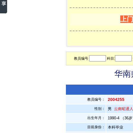
上
教员编号
科目:
华南
2004255
教员编号：
性别：
男
云南昭通
出生年月：
1990-4 （36
目前身份：
本科毕业