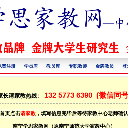
免费注册
学员库
教员库
专职教师
金牌教员
登
132 5773 6390
(微信同号
家长请家教热线:
首页点击
请家教
，填写信息完毕后等待家教中心老师确
南宁学思家教网（原南宁师范大学家教中心）