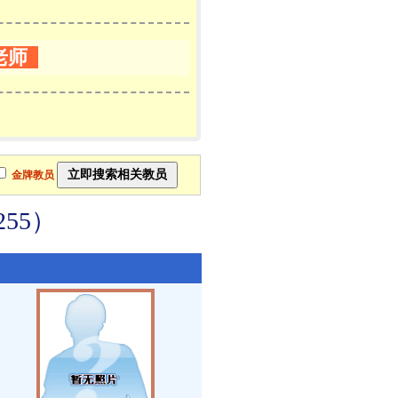
老师
金牌教员
55）