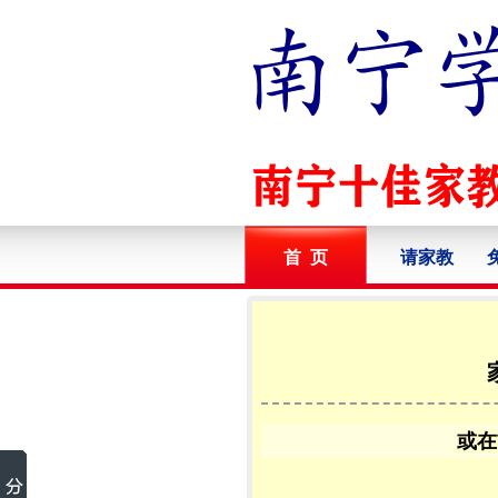
首 页
请家教
或在