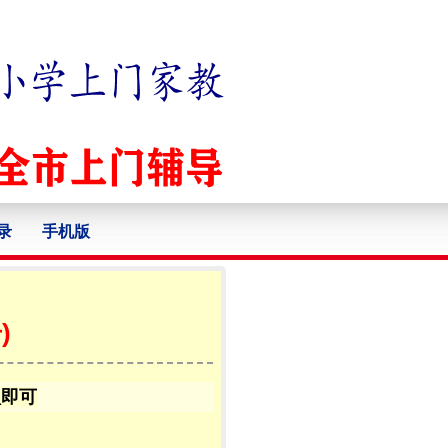
录
手机版
)
认即可