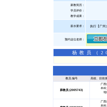
家教简历：
学员评价：
教学成果：
薪水要求：
执行【广州
预约这位老师：
杨教员（2
教员.编号
高校、目前
广西
本科
薛教员 (2005743)
地
广西
本科