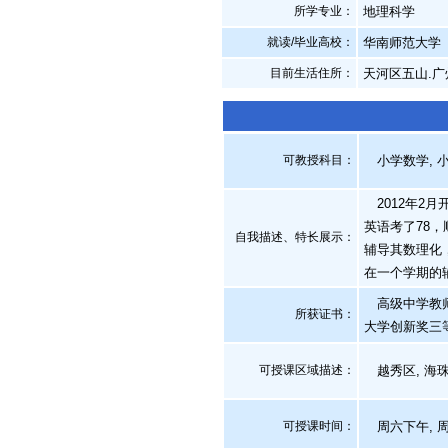
所学专业：
地理科学
就读/毕业高校：
华南师范大学
目前生活住所：
天河区五山.广
可教授科目：
小学数学, 小
2012年2
英语考了78
自我描述、特长展示
：
辅导其数理化
在一个学期的
高级中学教师
所获证书
：
大学创新奖三等
可授课区域描述：
越秀区, 海珠区
可授课时间：
周六下午, 