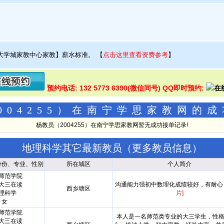
大学城家教中心家教】薪水标准。
【
点击这里查看资费参考
】
预约电话: 132 5773 6390(微信同号) QQ即时预约:
004255）在南宁学思家教网的
杨教员（2004255）在南宁学思家教网暂无成功接单记录!
地理科学其它最新教员（
更多教员信息
）
身份、专业、性别
所在城区
个人简介
师范学院
大三在读
沟通能力强初中数理化成绩较好，有耐
西乡塘区
理科学
片]
女
师范学院
本人是一名师范类专业的大三学生，性
大三在读