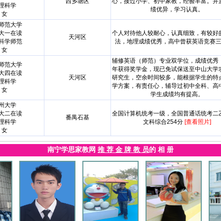
西乡塘区
心，接过小学、初中家教，经验丰富。并
理科学
绩优异，学习认真。
女
师范大学
大一在读
个人对待他人较耐心，认真细致，有较好
天河区
科学师范
法，地理成绩优秀，高中曾获英语竞赛
女
辅修英语（师范）专业双学位，成绩优秀
师范大学
年获得奖学金，现已免试保送至中山大学
大四在读
天河区
研究生，空余时间较多，能根据学生的特
理科学
学方案，有责任心，辅导过初中全科、高
女
学生成绩均有提高。
州大学
大二在读
全国计算机统考一级，全国普通话统考二
番禺石基
理科学
文科综合254分
[查看照片]
女
南宁学思家教网
推 荐 金 牌 教 员
的 相 册