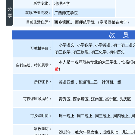
所学专业：
地理科学
就读/毕业高校：
广西师范学院
目前生活住所：
西乡塘区.广西师范学院 （寒暑假都在南宁）
教 员
小学语文, 小学数学, 小学英语, 初一初二语文
可教授科目：
初三数学, 初三物理, 初三化学, 初中历史
本人是一名师范类专业的大三学生，性格细心
自我描述、特长展示
：
龄
)
所获证书
：
英语四级，普通话二乙，计算机一级
可授课区域描述：
靑秀区, 西乡塘区, 江南区, 邕宁区, 良庆区
可授课时间：
周一晚上, 周二晚上, 周三晚上, 周四晚上, 
家教简历：
2013年，教六年级女生，成绩从七十几进步到