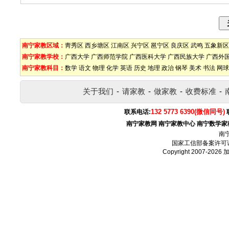
南宁家教区域：
靑秀区
西乡塘区
江南区
兴宁区
邕宁区
良庆区
武鸣
五象新区
南宁家教学校：
广西大学
广西师范学院
广西医科大学
广西民族大学
广西外
南宁家教科目：
数学
语文
物理
化学
英语
历史
地理
政治
钢琴
美术
书法
网球
关于我们
-
请家教
-
做家教
-
收费标准
-
132 5773 6390(微信同号)
联系电话:
南宁家教网
南宁家教中心
南宁数学家
南
国家工信部备案许可
Copyright 2007-2026