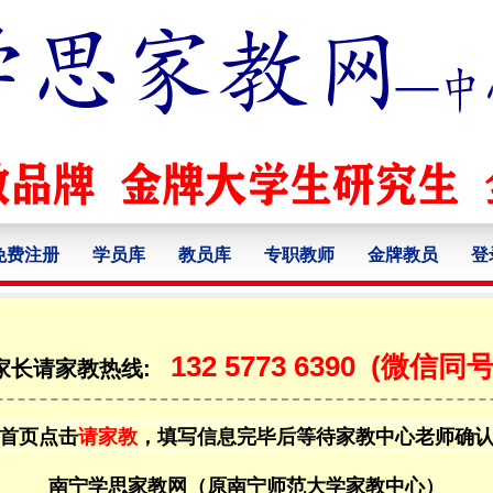
免费注册
学员库
教员库
专职教师
金牌教员
登
132 5773 6390
(微信同号
家长请家教热线:
首页点击
请家教
，填写信息完毕后等待家教中心老师确
南宁学思家教网（原南宁师范大学家教中心）