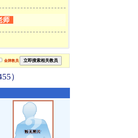
老师
金牌教员
55）