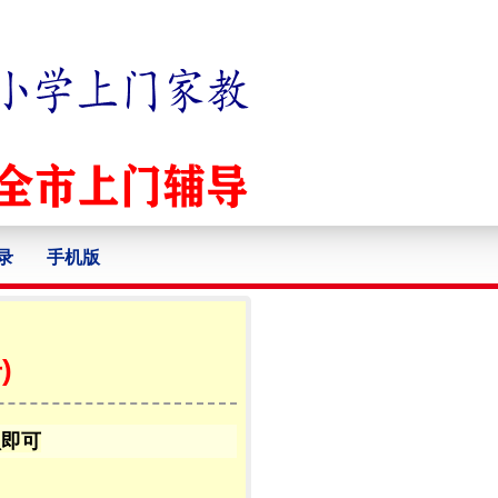
录
手机版
)
认即可