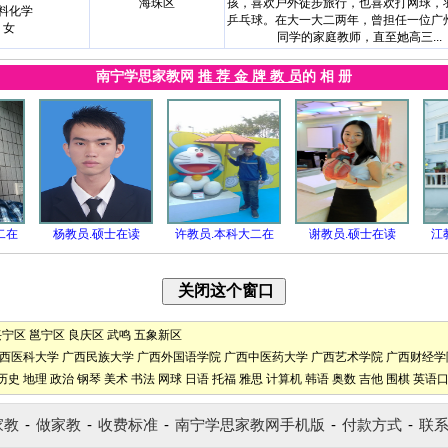
海珠区
孩，喜欢户外徒步旅行，也喜欢打网球，
料化学
乒乓球。在大一大二两年，曾担任一位广
女
同学的家庭教师，直至她高三...
南宁学思家教网
推 荐 金 牌 教 员
的 相 册
二在
杨教员.硕士在读
许教员.本科大二在
谢教员.硕士在读
江
兴宁区
邕宁区
良庆区
武鸣
五象新区
西医科大学
广西民族大学
广西外国语学院
广西中医药大学
广西艺术学院
广西财经学
历史
地理
政治
钢琴
美术
书法
网球
日语
托福
雅思
计算机
韩语
奥数
吉他
围棋
英语
家教
-
做家教
-
收费标准
-
南宁学思家教网手机版
-
付款方式
-
联