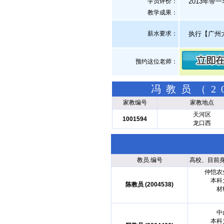
学员评价：
2013年带一
教学成果：
薪水要求：
执行【广州
预约这位老师：
冯教员（2
家教编号
家教地点
天河区
1001594
龙口西
教员.编号
高校、目前
仲恺农
本科
陈教员 (2004538)
材
中
本科