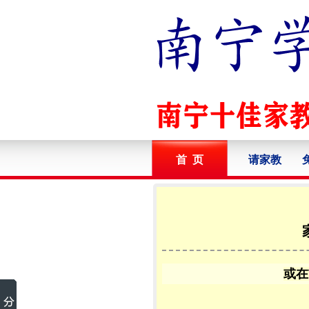
首 页
请家教
或在