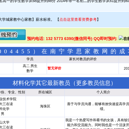
名高一的学生数学从68提升到88分 2014年带一名初二的学生数学从61提升到8
大学城家教中心家教】薪水标准。
【
点击这里查看资费参考
】
预约电话: 132 5773 6390(微信同号) QQ即时预约:
004455）在南宁学思家教网的
学员
家长对教员的评价
高二.男生
暂无评价
201
数学
材料化学其它最新教员（
更多教员信息
）
身份、专业、性别
所在城区
个人简介
业技术学院
大三在读
善于与学员沟通，能够有效快速提高学
海珠区
料化学
绩。
男
我是一个热爱写作和看书的女孩，具有较
山大学
能力和交流能力。同时我也是一个活泼
大三在读