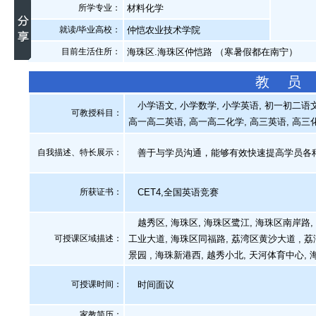
所学专业：
材料化学
就读/毕业高校：
仲恺农业技术学院
目前生活住所：
海珠区.海珠区仲恺路 （寒暑假都在南宁）
教 员
小学语文, 小学数学, 小学英语, 初一初二语文,
可教授科目：
高一高二英语, 高一高二化学, 高三英语, 高三
自我描述、特长展示
：
善于与学员沟通，能够有效快速提高学员各
所获证书
：
CET4,全国英语竞赛
越秀区, 海珠区, 海珠区鹭江, 海珠区南岸路,
可授课区域描述：
工业大道, 海珠区同福路, 荔湾区黄沙大道 , 荔
景园 , 海珠新港西, 越秀小北, 天河体育中心
可授课时间：
时间面议
家教简历：