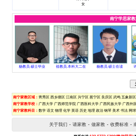
女
南宁学思家
杨教员.硕士毕业
祖教员.本科大二在
杨教员.硕士在读
南宁家教区域：
靑秀区
西乡塘区
江南区
兴宁区
邕宁区
良庆区
武鸣
五象新区
南宁家教学校：
广西大学
广西师范学院
广西医科大学
广西民族大学
广西外
南宁家教科目：
数学
语文
物理
化学
英语
历史
地理
政治
钢琴
美术
书法
网球
关于我们
-
请家教
-
做家教
-
收费标准
-