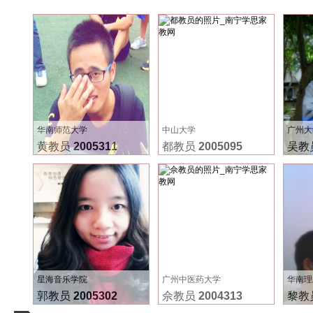
华南师范大学
中山大学
广州大
黄教员
2005311
都教员
2005095
吴教
星海音乐学院
广州中医药大学
华南理
郭教员
2005302
佘教员
2004313
黎教