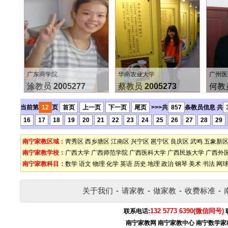
广东商学院
华南农业大学
广州医
涂教员
2005277
蔡教员
2005273
何教
当前第
12
页
首页
上一页
下一页
尾页
>>>共
857
条教员信息 共
16
17
18
19
20
21
22
23
24
25
26
27
28
29
南宁家教区域：
靑秀区
西乡塘区
江南区
兴宁区
邕宁区
良庆区
武鸣
五象新
南宁家教学校：
广西大学
广西师范学院
广西医科大学
广西民族大学
广西外
南宁家教科目：
数学
语文
物理
化学
英语
历史
地理
政治
钢琴
美术
书法
网
关于我们
-
请家教
-
做家教
-
收费标准
-
132 5773 6390(微信同号)
联系电话:
南宁家教网
南宁家教中心
南宁数学家