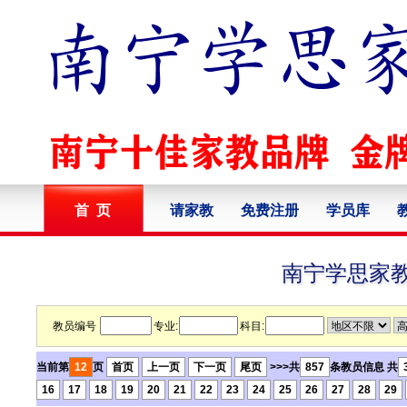
首 页
请家教
免费注册
学员库
南宁学思家
教员编号
专业:
科目:
当前第
12
页
首页
上一页
下一页
尾页
>>>共
857
条教员信息 共
16
17
18
19
20
21
22
23
24
25
26
27
28
29