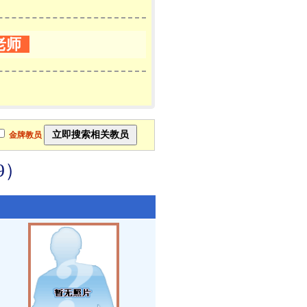
老师
金牌教员
9）