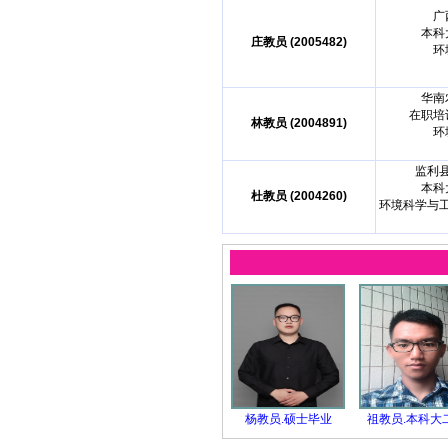
广
本科
庄教员 (2005482)
环
华南
在职培
林教员 (2004891)
环
监利
本科
杜教员 (2004260)
环境科学与
杨教员.硕士毕业
祖教员.本科大