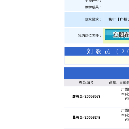
学员评价：
教学成果：
薪水要求：
执行【广州
预约这位老师：
刘教员（2
教员.编号
高校、目前
广西
本科
廖教员 (2005857)
环
广西
本科
葛教员 (2005824)
环