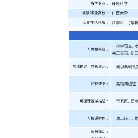
所学专业：
环境科学
就读/毕业高校：
广西大学
目前生活住所：
江南区. （寒
小学语文, 小
可教授科目：
初三英语, 初三
自我描述、特长展示
：
知识基础扎实
所获证书
：
英语四级证
可授课区域描述：
靑秀区, 西乡
可授课时间：
周二晚上, 
家教简历：