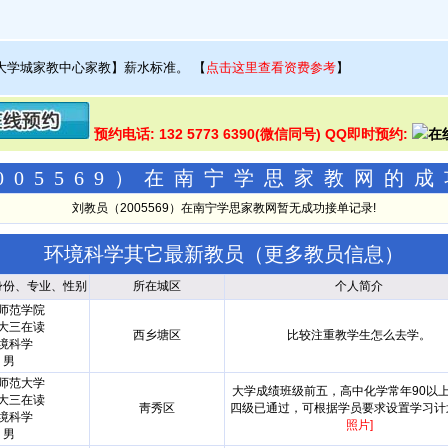
大学城家教中心家教】薪水标准。
【
点击这里查看资费参考
】
预约电话: 132 5773 6390(微信同号) QQ即时预约:
005569）在南宁学思家教网的
刘教员（2005569）在南宁学思家教网暂无成功接单记录!
环境科学其它最新教员（
更多教员信息
）
身份、专业、性别
所在城区
个人简介
师范学院
大三在读
西乡塘区
比较注重教学生怎么去学。
境科学
男
师范大学
大学成绩班级前五，高中化学常年90以
大三在读
靑秀区
四级已通过，可根据学员要求设置学习
境科学
照片]
男