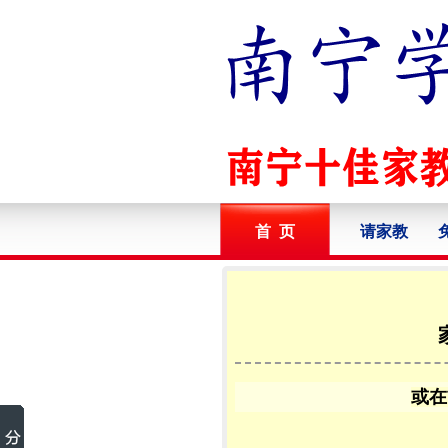
首 页
请家教
或在