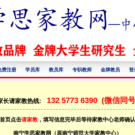
免费注册
学员库
教员库
专职教师
金牌教员
登
132 5773 6390
(微信同号
家长请家教热线:
首页点击
请家教
，填写信息完毕后等待家教中心老师确
南宁学思家教网（原南宁师范大学家教中心）