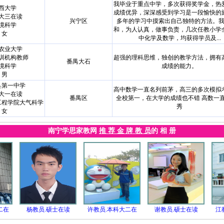
我毕业于重点中学，多次获得奖学金，热
西大学
成绩优异，深深感受到学习是一段愉快的
大三在读
兴宁区
多年的学习中摸索出自己独特的方法。
境科学
和，为人认真，做事负责，几次任教小学
女
中化学及数学，均获得学员及...
农业大学
训机构教师
超强的理科思维，独创的教学方法，拥有
番禺大石
境科学
成绩的能力。
男
县第一中学
高中数学一直名列前茅，高三的多次模拟
大一在读
番禺区
全校第一，在大学的成绩也不错 高数一
工程学院大气科学
秀
女
南宁学思家教网
推 荐 金 牌 教 员
的 相 册
二在
杨教员.硕士在读
许教员.本科大二在
谢教员.硕士在读
江