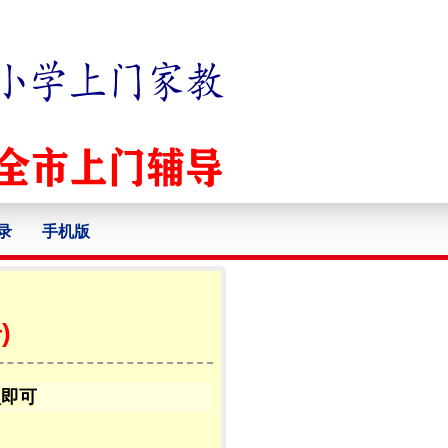
录
手机版
)
认即可