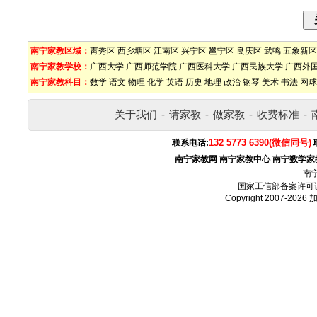
南宁家教区域：
靑秀区
西乡塘区
江南区
兴宁区
邕宁区
良庆区
武鸣
五象新区
南宁家教学校：
广西大学
广西师范学院
广西医科大学
广西民族大学
广西外
南宁家教科目：
数学
语文
物理
化学
英语
历史
地理
政治
钢琴
美术
书法
网球
关于我们
-
请家教
-
做家教
-
收费标准
-
132 5773 6390(微信同号)
联系电话:
南宁家教网
南宁家教中心
南宁数学家
南
国家工信部备案许可
Copyright 2007-2026