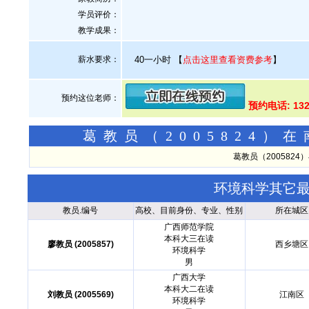
学员评价：
教学成果：
薪水要求：
40一小时
【
点击这里查看资费参考
】
预约这位老师：
预约电话: 132
葛教员（2005824
葛教员（200582
环境科学其它
教员.编号
高校、目前身份、专业、性别
所在城区
广西师范学院
本科大三在读
廖教员 (2005857)
西乡塘区
环境科学
男
广西大学
本科大二在读
刘教员 (2005569)
江南区
环境科学