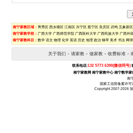
南宁家教区域：
靑秀区
西乡塘区
江南区
兴宁区
邕宁区
良庆区
武鸣
五象新区
南宁家教学校：
广西大学
广西师范学院
广西医科大学
广西民族大学
广西外
南宁家教科目：
数学
语文
物理
化学
英语
历史
地理
政治
钢琴
美术
书法
网球
关于我们
-
请家教
-
做家教
-
收费标准
-
132 5773 6390(微信同号)
联系电话:
南宁家教网
南宁家教中心
南宁数学家
南
国家工信部备案许可
Copyright 2007-2026